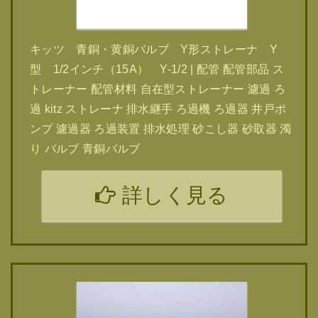
キッツ 青銅・黄銅バルブ Y形ストレーナ Y
型 1/2インチ（15A） Y-1/2 | 配管 配管部品 ス
トレーナー 配管材料 自在型ストレーナー 濾過 ろ
過 kitz ストレーナ 排水継手 ろ過機 ろ過器 井戸ポ
ンプ 濾過器 ろ過装置 排水処理 砂こし器 砂取器 濁
り バルブ 青銅バルブ
詳しく見る