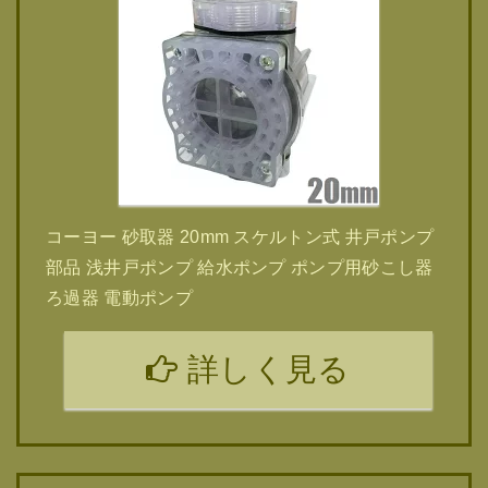
コーヨー 砂取器 20mm スケルトン式 井戸ポンプ
部品 浅井戸ポンプ 給水ポンプ ポンプ用砂こし器
ろ過器 電動ポンプ
詳しく見る