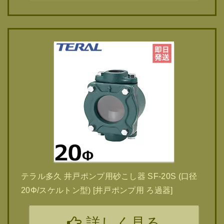
テラル多久 井戸ポンプ用砂こし器 SF-20S (口径
20Φ/スケルトン型) [井戸ポンプ用 ろ過器]
詳しく見る