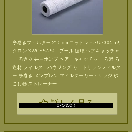
糸巻きフィルター 250mm コットン＋SUS304 5ミ
クロン SWCS5-250 | プール 循環 ヘアキャッチャ
ー ろ過器 井戸ポンプ ヘアーキャッチャー ろ過 ろ
過材 フィルターハウジング カートリッジフィルタ
ー 糸巻き メンブレン フィルターカートリッジ 砂
こし器 ストレーナー
詳しく見る
SPONSOR