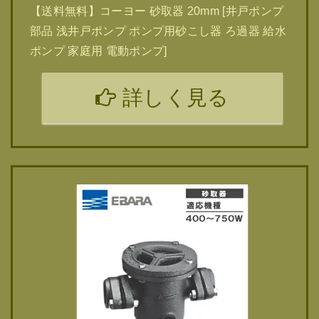
【送料無料】コーヨー 砂取器 20mm [井戸ポンプ
部品 浅井戸ポンプ ポンプ用砂こし器 ろ過器 給水
ポンプ 家庭用 電動ポンプ]
詳しく見る