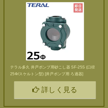
テラル多久 井戸ポンプ用砂こし器 SF-25S (口径
25Φ/スケルトン型) [井戸ポンプ用 ろ過器]
詳しく見る