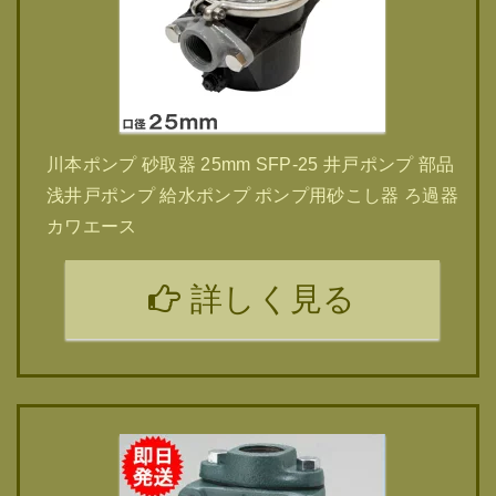
川本ポンプ 砂取器 25mm SFP-25 井戸ポンプ 部品
浅井戸ポンプ 給水ポンプ ポンプ用砂こし器 ろ過器
カワエース
詳しく見る