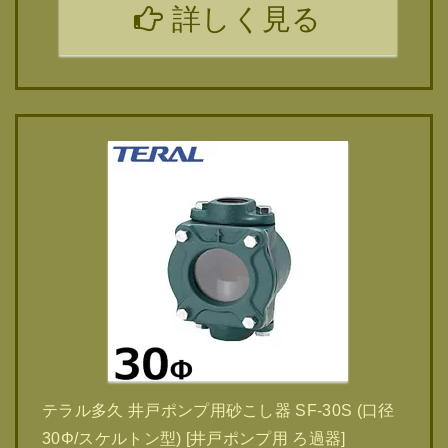
詳しく見る
テラル多久 井戸ポンプ用砂こし器 SF-30S (口径
30Φ/スケルトン型) [井戸ポンプ用 ろ過器]