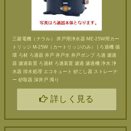
三菱電機（テラル） 井戸用浄水器 ME-25W用カー
トリッジ M-25W（カートリッジのみ） | ろ過機 循
環 ろ材 ろ過器 井戸 井戸水 井戸ポンプ ろ過 濾過
器 濾過装置 ろ過材 ろ過装置 濾過 濾過機 浄水 浄
水器 排水処理 エコキュート 砂こし器 ストレーナ
ー 砂取器 深井戸 濁り
詳しく見る