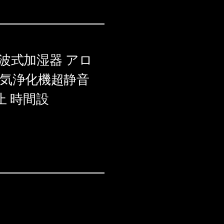
音波式加湿器 アロ
空気浄化機超静音
止 時間設