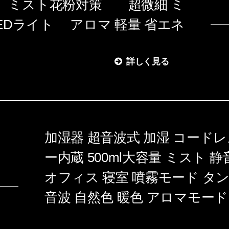
上 ミスト花粉対策 超微細 ミ
LEDライト アロマ 軽量 省エネ
詳しく見る
加湿器 超音波式 加湿 コードレ
ー内蔵 500ml大容量 ミスト 
オフィス 寝室 噴霧モード タン
音波 自然色 暖色 アロマモード