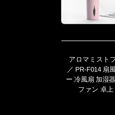
アロマミストファ
／ PR-F014
ー 冷風扇 加湿
ファン 卓上