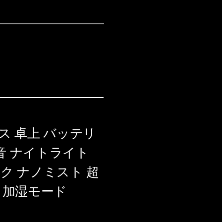
ス 卓上 バッテリ
静音 ナイトライト
ク ナノミスト 超
 加湿モード