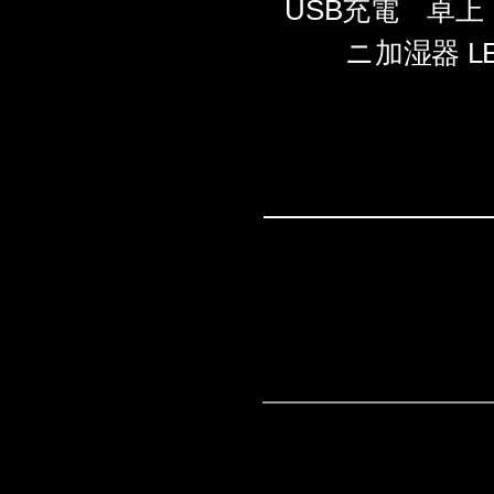
USB充電 卓
ニ加湿器 