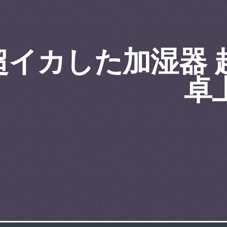
超イカした加湿器 
卓